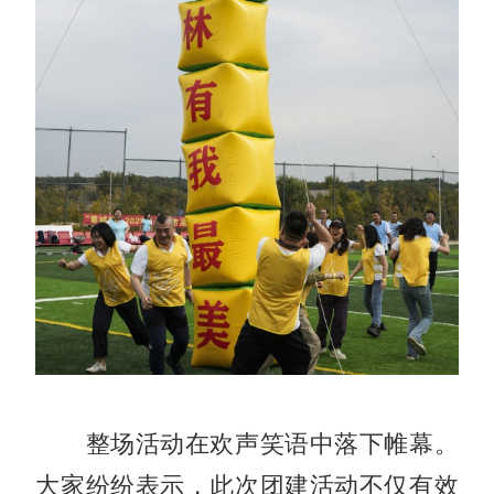
整场活动在欢声笑语中落下帷幕。
大家纷纷表示，此次团建活动不仅有效