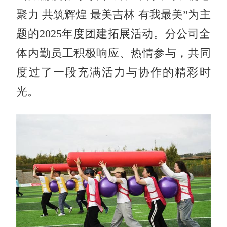
聚力 共筑辉煌 最美吉林 有我最美”为主
题的2025年度团建拓展活动。分公司全
体内勤员工积极响应、热情参与，共同
度过了一段充满活力与协作的精彩时
光。