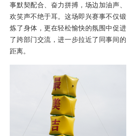
事默契配合、奋力拼搏，场边加油声、
欢笑声不绝于耳。这场即兴赛事不仅锻
炼了身体，更在轻松愉快的氛围中促进
了跨部门交流，进一步拉近了同事间的
距离。